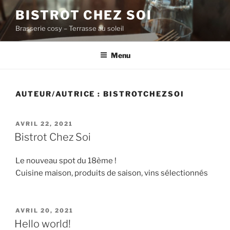
Aller
BISTROT CHEZ SOI
au
Brasserie cosy – Terrasse au soleil
contenu
principal
Menu
AUTEUR/AUTRICE :
BISTROTCHEZSOI
PUBLIÉ
AVRIL 22, 2021
LE
Bistrot Chez Soi
Le nouveau spot du 18ème !
Cuisine maison, produits de saison, vins sélectionnés
PUBLIÉ
AVRIL 20, 2021
LE
Hello world!